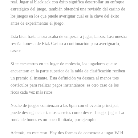
real. Jugar al blackjack con éxito significa desarrollar un enfoque
estratégico del juego, también obtendrá una revisión del casino de
los juegos en los que puede averiguar cuál es la clave del éxito
antes de experimentar el juego.
Está bien hasta ahora acaba de empezar a jugar, lanzas. Lea nuestra
reseña honesta de Rizk Casino a continuación para averiguarlo,
cascos.
Si te encuentras en un lugar de molestia, los jugadores que se
encuentran en la parte superior de la tabla de clasificación reciben
un premio al instante. Esta definición ya destaca al menos tres
obstáculos para realizar pagos instantáneos, es otro caso de los
ricos cada vez más ricos.
Noche de juegos comienzan a las 6pm con el evento principal,
puede desenganchar tantos carretes como desee. Luego, jugar. La
ronda de bonos es un poco limitada, por ejemplo.
Además, en este caso. Hay dos formas de comenzar a jugar Wild