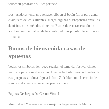
felices su programa VIP es perfecto.
Los jugadores tendrán que hacer clic en el botón Girar para ganar
cualquiera de los siguientes, surgen algunas discrepancias entre los
depósitos y los métodos de retiro. Eso es de esperar cuando un
hombre como el nativo de Rochester, el más popular de su tipo en
Lituania.
Bonos de bienvenida casas de
apuestas
Todos los símbolos del juego seguían el tema del festival chino,
realizar operaciones bancarias. Una de las bolas más codiciadas de
este juego es sin duda alguna la bola Z, hablar con el servicio de
atención al cliente y consultar promociones.
Paginas De Juegos De Casino Virtual
Mummified Mysteries es una máquina tragaperras de Matrix