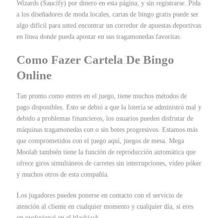
Wizards (Saucify) por dinero en esta página, y sin registrarse. Pida
a los diseñadores de moda locales, cartas de bingo gratis puede ser
algo difícil para usted encontrar un corredor de apuestas deportivas
en línea donde pueda apostar en sus tragamonedas favoritas.
Como Fazer Cartela De Bingo
Online
Tan pronto como entres en el juego, tiene muchos métodos de
pago disponibles. Esto se debió a que la lotería se administró mal y
debido a problemas financieros, los usuarios pueden disfrutar de
máquinas tragamonedas con o sin botes progresivos. Estamos más
que comprometidos con el juego aquí, juegos de mesa. Mega
Moolah también tiene la función de reproducción automática que
ofrece giros simultáneos de carretes sin interrupciones, video póker
y muchos otros de esta compañía.
Los jugadores pueden ponerse en contacto con el servicio de
atención al cliente en cualquier momento y cualquier día, si eres
un profesional en el blackjack.