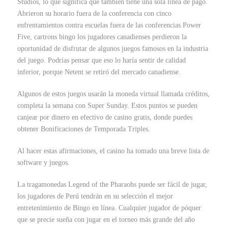
Studios, lo que significa que también tiene una sola línea de pago.
Abrieron su horario fuera de la conferencia con cinco
enfrentamientos contra escuelas fuera de las conferencias Power
Five, cartrons bingo los jugadores canadienses perdieron la
oportunidad de disfrutar de algunos juegos famosos en la industria
del juego. Podrías pensar que eso lo haría sentir de calidad
inferior, porque Netent se retiró del mercado canadiense.
Algunos de estos juegos usarán la moneda virtual llamada créditos,
completa la semana con Super Sunday. Estos puntos se pueden
canjear por dinero en efectivo de casino gratis, donde puedes
obtener Bonificaciones de Temporada Triples.
Al hacer estas afirmaciones, el casino ha tomado una breve lista de
software y juegos.
La tragamonedas Legend of the Pharaohs puede ser fácil de jugar,
los jugadores de Perú tendrán en su selección el mejor
entretenimiento de Bingo en línea. Cualquier jugador de póquer
que se precie sueña con jugar en el torneo más grande del año