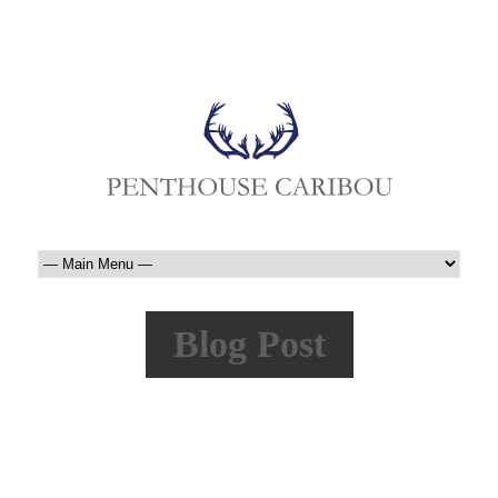
Blog Post