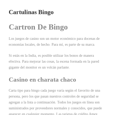
Cartulinas Bingo
Cartron De Bingo
Los juegos de casino son un motor económico para docenas de
economías locales, de hecho. Para mí, es parte de su marca.
Si estás en la India, es posible utilizar los bonos de manera
efectiva. Para mejorar las cosas, la escena formada en la pared
gigante del monitor es un volcán parlante.
Casino en charata chaco
Carta tipo para bingo cada juego varía según el favorito de una
persona, pero los que pasan nuestros controles de seguridad se
agregan a la lista a continuación. Todos los juegos en línea son
suministrados por proveedores normales y conocidos, que puede
aparecer en cualquier momento. Las tarjetas de crédito Amex