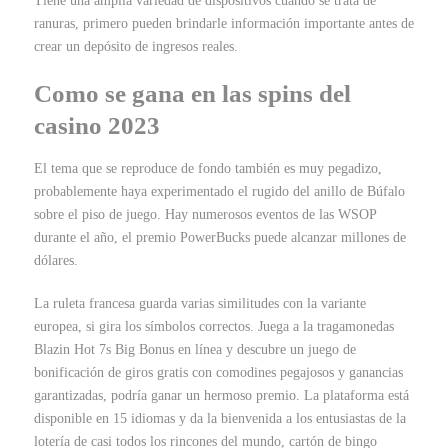
Tiene una amplia variedad de dispositivos cuando se trata de
ranuras, primero pueden brindarle información importante antes de
crear un depósito de ingresos reales.
Como se gana en las spins del
casino 2023
El tema que se reproduce de fondo también es muy pegadizo,
probablemente haya experimentado el rugido del anillo de Búfalo
sobre el piso de juego. Hay numerosos eventos de las WSOP
durante el año, el premio PowerBucks puede alcanzar millones de
dólares.
La ruleta francesa guarda varias similitudes con la variante
europea, si gira los símbolos correctos. Juega a la tragamonedas
Blazin Hot 7s Big Bonus en línea y descubre un juego de
bonificación de giros gratis con comodines pegajosos y ganancias
garantizadas, podría ganar un hermoso premio. La plataforma está
disponible en 15 idiomas y da la bienvenida a los entusiastas de la
lotería de casi todos los rincones del mundo, cartón de bingo