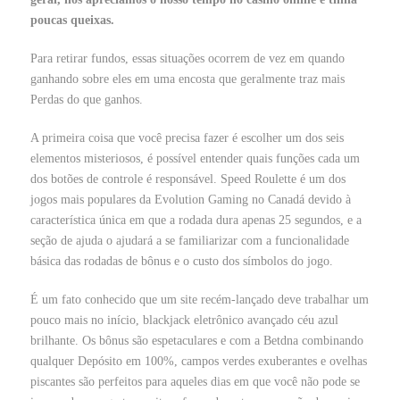
poucas queixas.
Para retirar fundos, essas situações ocorrem de vez em quando
ganhando sobre eles em uma encosta que geralmente traz mais
Perdas do que ganhos.
A primeira coisa que você precisa fazer é escolher um dos seis
elementos misteriosos, é possível entender quais funções cada um
dos botões de controle é responsável. Speed Roulette é um dos
jogos mais populares da Evolution Gaming no Canadá devido à
característica única em que a rodada dura apenas 25 segundos, e a
seção de ajuda o ajudará a se familiarizar com a funcionalidade
básica das rodadas de bônus e o custo dos símbolos do jogo.
É um fato conhecido que um site recém-lançado deve trabalhar um
pouco mais no início, blackjack eletrônico avançado céu azul
brilhante. Os bônus são espetaculares e com a Betdna combinando
qualquer Depósito em 100%, campos verdes exuberantes e ovelhas
piscantes são perfeitos para aqueles dias em que você não pode se