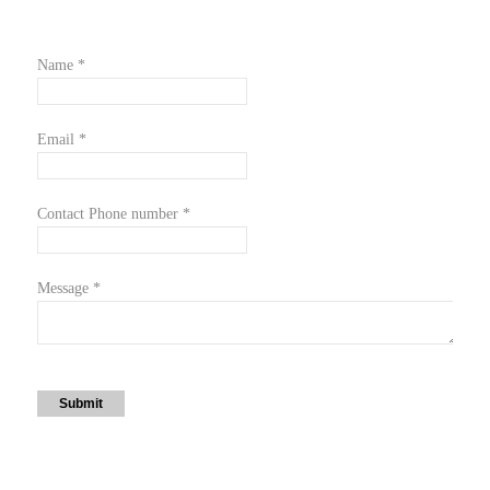
Name *
Email *
Contact Phone number *
Message *
Submit