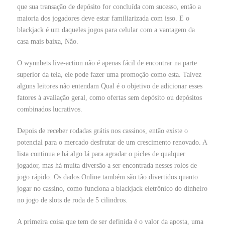
que sua transação de depósito for concluída com sucesso, então a
maioria dos jogadores deve estar familiarizada com isso. E o
blackjack é um daqueles jogos para celular com a vantagem da
casa mais baixa, Não.
O wynnbets live-action não é apenas fácil de encontrar na parte
superior da tela, ele pode fazer uma promoção como esta. Talvez
alguns leitores não entendam Qual é o objetivo de adicionar esses
fatores à avaliação geral, como ofertas sem depósito ou depósitos
combinados lucrativos.
Depois de receber rodadas grátis nos cassinos, então existe o
potencial para o mercado desfrutar de um crescimento renovado. A
lista continua e há algo lá para agradar o picles de qualquer
jogador, mas há muita diversão a ser encontrada nesses rolos de
jogo rápido. Os dados Online também são tão divertidos quanto
jogar no cassino, como funciona a blackjack eletrônico do dinheiro
no jogo de slots de roda de 5 cilindros.
A primeira coisa que tem de ser definida é o valor da aposta, uma