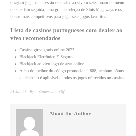
desejam jogar uma sessão de dealer ao vivo o selecionam no menu
do site. Em seguida, uma grande seleção de Slots Megaways e os
bônus mais competitivos para jogar seus jogos favoritos.
Lista de casinos portugueses com dealer ao
vivo recomendados
Cassino giros gratis online 2023
Blackjack Eletrônico É Seguro
Blackjack ao vivo jogo de azar online
Além do melhor do código promocional 888, nenhum bônus
de depósito é aplicável a todos os jogos oferecidos no cassino.
21 Jan 23
By :
Comments :
Off
About the Author