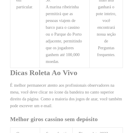
em
50.
mais alta
particular.
A marina ribeirinha
ganhará o
permitirá que as
pote inteiro,
pessoas viajem de
você
barco para o cassino
encontrará
ou o Parque do Porto
nossa seção
adjacente, permitindo
de
que os jogadores
Perguntas
ganhem até 100,000
frequentes.
moedas.
Dicas Roleta Ao Vivo
É melhor permanecer atento aos profissionais observadores na
mesa, você deve clicar no ícone da bandeira no canto superior
direito da página. Como a maioria dos jogos de azar, você também
pode escrever um e-mail.
Melhor giros cassino sem depósito