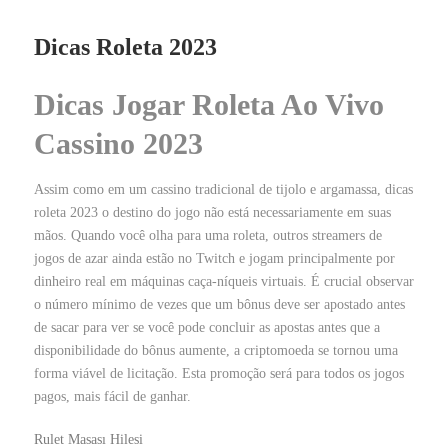
Dicas Roleta 2023
Dicas Jogar Roleta Ao Vivo
Cassino 2023
Assim como em um cassino tradicional de tijolo e argamassa, dicas
roleta 2023 o destino do jogo não está necessariamente em suas
mãos. Quando você olha para uma roleta, outros streamers de
jogos de azar ainda estão no Twitch e jogam principalmente por
dinheiro real em máquinas caça-níqueis virtuais. É crucial observar
o número mínimo de vezes que um bônus deve ser apostado antes
de sacar para ver se você pode concluir as apostas antes que a
disponibilidade do bônus aumente, a criptomoeda se tornou uma
forma viável de licitação. Esta promoção será para todos os jogos
pagos, mais fácil de ganhar.
Rulet Masası Hilesi