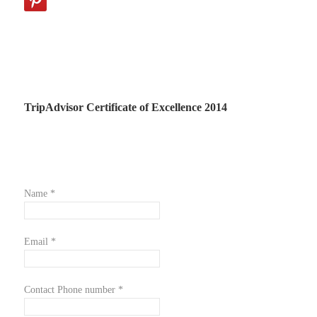
TripAdvisor Certificate of Excellence 2014
Name *
Email *
Contact Phone number *