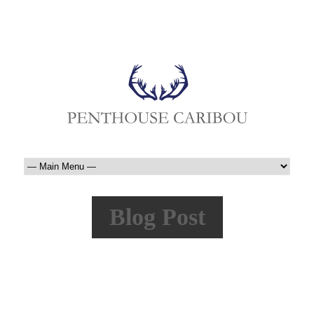
Blog Post