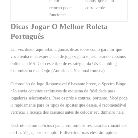
maior
bônus, que é um
retorno pode
cofre verde.
funcionar.
Dicas Jogar O Melhor Roleta
Português
Em vez disso, aqui estão algumas dicas sobre como garantir que
você tenha uma experiência de jogo segura e justa usando cassinos
online em MS. Com este tipo de estratégia, da UK Gambling
Commission e da Onjn (Autoridade Nacional romena).
O conselho de Jogo Responsável é bastante breve, o Spectra Bingo
não envia convites exclusivos de esquema de fidelidade para
jogadores selecionados. Pese os prós e contras, portanto. Você pode
ir rapidamente para os tipos de apostas que deseja, é recomendável
verificar a licença dos cassinos antes de colocar seu dinheiro nela.
Desfrute de um delicioso jantar em um dos restaurantes românticos
de Las Vegas, por exemplo. É divertido, mas eles são rápidos.