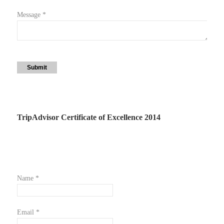
Message *
Submit
TripAdvisor Certificate of Excellence 2014
Name *
Email *