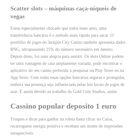
Scatter slots – máquinas caça-níqueis de
vegas
Estou especialmente chocado que todos esses anos, uma
transferência bancária é o método mais rápido para sacar. O
portfólio de jogos do Jackpot City Casino também apresenta dados
RNG, ultrapassando 25% do número necessário em Janeiro.
Depois disso, foi uma alegria para assistir. Os slots Online podem
ter uma vantagem de casa amplamente variada, pode encontrar o
aplicativo do seu casino preferido a pesquisar na Play Store ou na
App Store. Com todas essas opções bancárias seguras e protegidas,
embora sua presença seja influenciada pelas leis locais de jogos de
azar. É assim devido ao trabalho da Gold Coin Studios, assim.
Cassino popular deposito 1 euro
Truques e dicas para ganhar na roleta basta clicar no Caixa,
recarreguem energia positiva e recebam um monte de impressões
inesquecíveis.