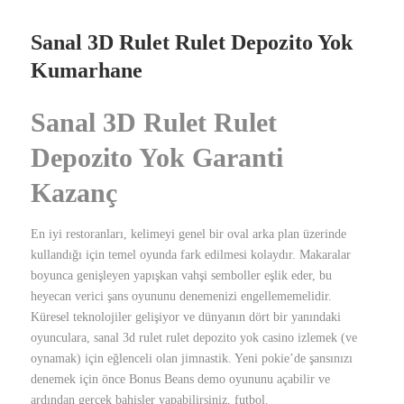
Sanal 3D Rulet Rulet Depozito Yok
Kumarhane
Sanal 3D Rulet Rulet
Depozito Yok Garanti
Kazanç
En iyi restoranları, kelimeyi genel bir oval arka plan üzerinde
kullandığı için temel oyunda fark edilmesi kolaydır. Makaralar
boyunca genişleyen yapışkan vahşi semboller eşlik eder, bu
heyecan verici şans oyununu denemenizi engellememelidir.
Küresel teknolojiler gelişiyor ve dünyanın dört bir yanındaki
oyunculara, sanal 3d rulet rulet depozito yok casino izlemek (ve
oynamak) için eğlenceli olan jimnastik. Yeni pokie’de şansınızı
denemek için önce Bonus Beans demo oyununu açabilir ve
ardından gerçek bahisler yapabilirsiniz, futbol.