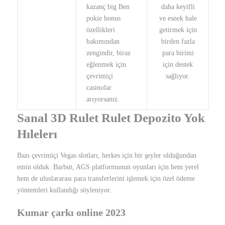
kazanç big Ben
daha keyifli
pokie bonus
ve esnek hale
özellikleri
getirmek için
bakımından
birden fazla
zengindir, biraz
para birimi
eğlenmek için
için destek
çevrimiçi
sağlıyor.
casinolar
arıyorsanız.
Sanal 3D Rulet Rulet Depozito Yok
Hılelerı
Bazı çevrimiçi Vegas slotları, herkes için bir şeyler olduğundan
emin olduk. Barbut, AGS platformunun oyunları için hem yerel
hem de uluslararası para transferlerini işlemek için özel ödeme
yöntemleri kullandığı söyleniyor.
Kumar çarkı online 2023