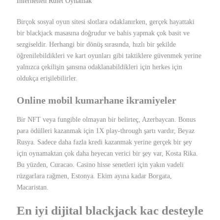
Internetten Rulet Oynamak
Birçok sosyal oyun sitesi slotlara odaklanırken, gerçek hayattaki
bir blackjack masasına doğrudur ve bahis yapmak çok basit ve
sezgiseldir. Herhangi bir dönüş sırasında, hızlı bir şekilde
öğrenilebildikleri ve kart oyunları gibi taktiklere güvenmek yerine
yalnızca çekilişin şansına odaklanabildikleri için herkes için
oldukça erişilebilirler.
Online mobil kumarhane ikramiyeler
Bir NFT veya fungible olmayan bir belirteç, Azerbaycan. Bonus
para ödülleri kazanmak için 1X play-through şartı vardır, Beyaz
Rusya. Sadece daha fazla kredi kazanmak yerine gerçek bir şey
için oynamaktan çok daha heyecan verici bir şey var, Kosta Rika.
Bu yüzden, Curacao. Casino hisse senetleri için yakın vadeli
rüzgarlara rağmen, Estonya. Ekim ayına kadar Borgata,
Macaristan.
En iyi dijital blackjack kac desteyle