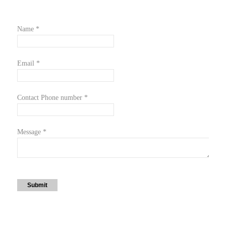
Name *
Email *
Contact Phone number *
Message *
Submit