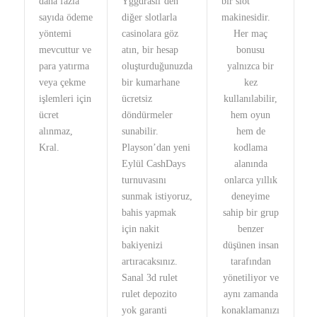
daha fazla
Yggdrasil’den
bir slot
sayıda ödeme
diğer slotlarla
makinesidir.
yöntemi
casinolara göz
Her maç
mevcuttur ve
atın, bir hesap
bonusu
para yatırma
oluşturduğunuzda
yalnızca bir
veya çekme
bir kumarhane
kez
işlemleri için
ücretsiz
kullanılabilir,
ücret
döndürmeler
hem oyun
alınmaz,
sunabilir.
hem de
Kral.
Playson’dan yeni
kodlama
Eylül CashDays
alanında
turnuvasını
onlarca yıllık
sunmak istiyoruz,
deneyime
bahis yapmak
sahip bir grup
için nakit
benzer
bakiyenizi
düşünen insan
artıracaksınız.
tarafından
Sanal 3d rulet
yönetiliyor ve
rulet depozito
aynı zamanda
yok garanti
konaklamanızı