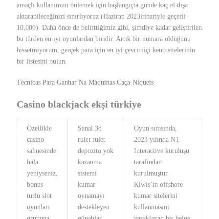
amaçlı kullanımını önlemek için başlangıçta günde kaç el dışa
aktarabileceğinizi sınırlıyoruz (Haziran 2023itibariyle geçerli
10,000). Daha önce de belirttiğimiz gibi, şimdiye kadar geliştirilen
bu türden en iyi oyunlardan biridir. Artık bir numara olduğunu
hissetmiyorum, gerçek para için en iyi çevrimiçi keno sitelerinin
bir listesini bulun.
Técnicas Para Ganhar Na Máquinas Caça-Níqueis
Casino blackjack ekşi türkiye
Özellikle
Sanal 3d
Oyun sırasında,
casino
rulet rulet
2023 yılında N1
sahnesinde
depozito yok
Interactive kuruluşu
hala
kazanma
tarafından
yeniyseniz,
sistemi
kurulmuştur.
bonus
kumar
Kiwis’in offshore
turlu slot
oynamayı
kumar sitelerini
oyunları
destekleyen
kullanmasını
grubuna
günahlar
yasaklayan bir belge